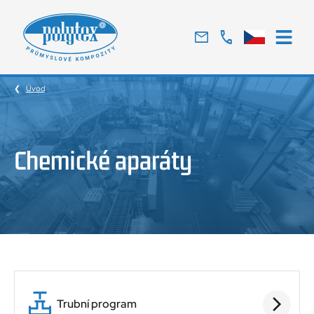
Tradiční
český
výrobce
Úvod
skelných
laminátů
Chemické aparáty
Trubní program