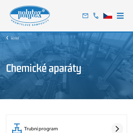
Tradiční
český
výrobce
Úvod
skelných
laminátů
Chemické aparáty
Trubní program