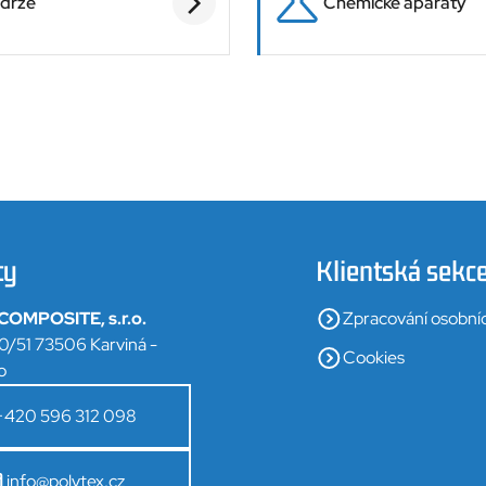
drže
Chemické aparáty
ty
Klientská sekc
OMPOSITE, s.r.o.
Zpracování osobní
0/51 73506 Karviná -
Cookies
o
+420 596 312 098
info@polytex.cz