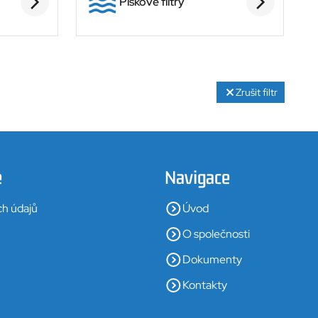
Pískové filtry
Zrušit filtr
e
Navigace
ch údajů
Úvod
O společnosti
Dokumenty
Kontakty