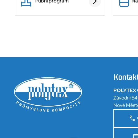
Trubní program
Ná
Kontak
POLYTEX C
Závodní 54
Nové Měst