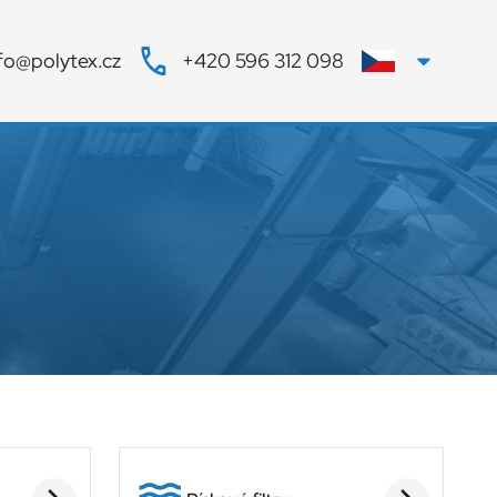
fo@polytex.cz
+420 596 312 098