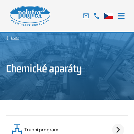
Tradiční
český
výrobce
Úvod
skelných
laminátů
Chemické aparáty
Trubní program