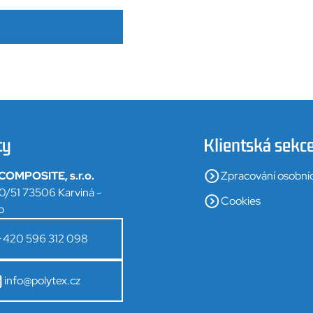
ty
Klientská sekc
OMPOSITE, s.r.o.
Zpracování osobní
0/51 73506 Karviná -
Cookies
o
+420 596 312 098
info@polytex.cz