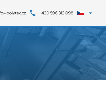
fo@polytex.cz
+420 596 312 098