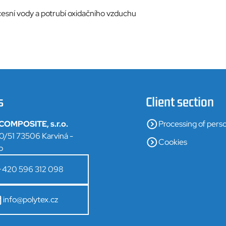
esní vody a potrubí oxidačního vzduchu
s
Client section
OMPOSITE, s.r.o.
Processing of perso
0/51 73506 Karviná -
Cookies
o
+420 596 312 098
info@polytex.cz