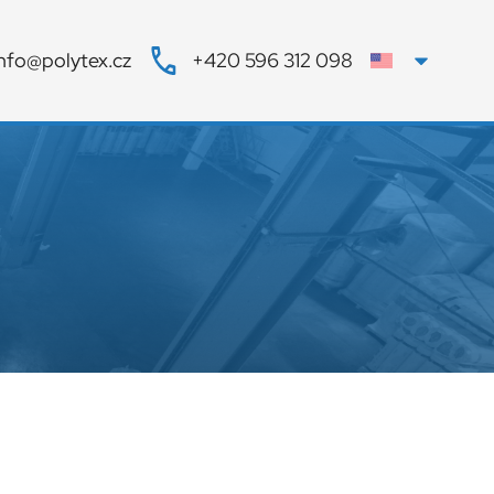
info@polytex.cz
+420 596 312 098