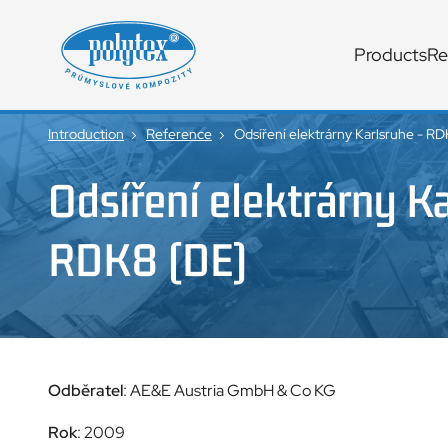
Products
Re
Traditional
Czech
manufacturer
Introduction
Reference
Odsíření elektrárny Karlsruhe - R
of
Odsíření elektrárny Ka
glass
laminates
RDK8 (DE)
Odběratel
: AE&E Austria GmbH & Co KG
Rok
: 2009