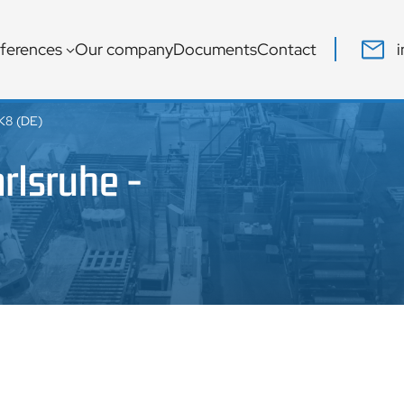
ferences
Our company
Documents
Contact
DK8 (DE)
rlsruhe -