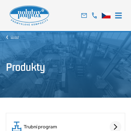
Tradiční
český
výrobce
Úvod
skelných
laminátů
Produkty
Trubní program