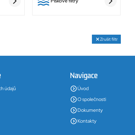
Pískové filtry
Zrušit filtr
e
Navigace
ch údajů
Úvod
O společnosti
Dokumenty
Kontakty