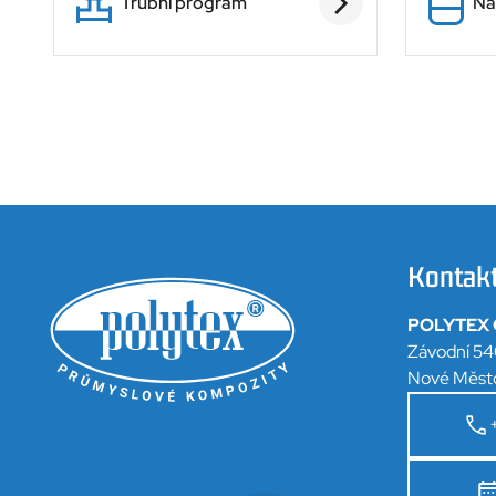
Trubní program
Ná
Kontak
POLYTEX C
Závodní 54
Nové Měst