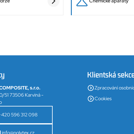
drže
Chemické aparáty
ty
Klientská sekc
OMPOSITE, s.r.o.
Zpracování osobní
0/51 73506 Karviná -
Cookies
o
+420 596 312 098
info@polytex.cz