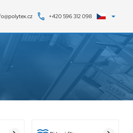
fo@polytex.cz
+420 596 312 098