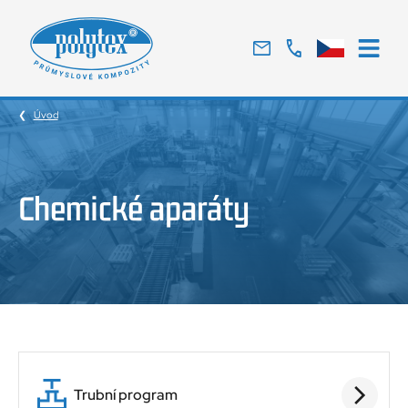
Tradiční
český
výrobce
Úvod
skelných
laminátů
Chemické aparáty
Trubní program