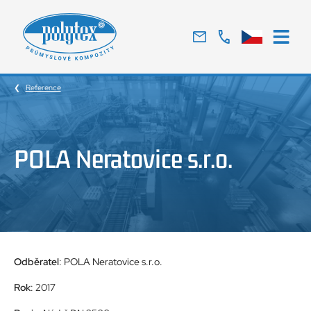
Tradiční
český
výrobce
Reference
skelných
laminátů
POLA Neratovice s.r.o.
Odběratel
: POLA Neratovice s.r.o.
Rok
: 2017