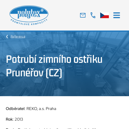
Tradiční
český
výrobce
Reference
skelných
laminátů
Potrubí zimního ostřiku
Prunéřov (CZ)
Odběratel
: REKO, a.s. Praha
Rok
: 2013